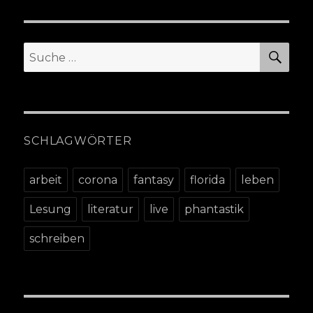
SU
Suche
nach:
SCHLAGWÖRTER
arbeit
corona
fantasy
florida
leben
Lesung
literatur
live
phantastik
schreiben