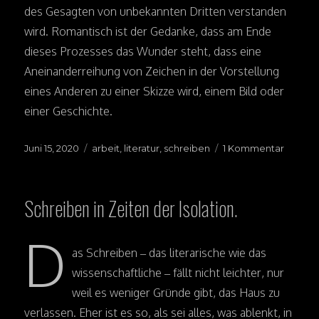
des Gesagten von unbekannten Dritten verstanden
wird. Romantisch ist der Gedanke, dass am Ende
dieses Prozesses das Wunder steht, dass eine
Aneinanderreihung von Zeichen in der Vorstellung
eines Anderen zu einer Skizze wird, einem Bild oder
einer Geschichte.
Veröffentlicht
Juni 15, 2020
Schlagwörter
arbeit
,
literatur
,
schreiben
1 Kommentar
zu
am
Nur
kurz:
über
Schreiben in Zeiten der Isolation.
das
Schrei
D
as Schreiben – das literarische wie das
wissenschaftliche – fällt nicht leichter, nur
weil es weniger Gründe gibt, das Haus zu
verlassen. Eher ist es so, als sei alles, was ablenkt, in