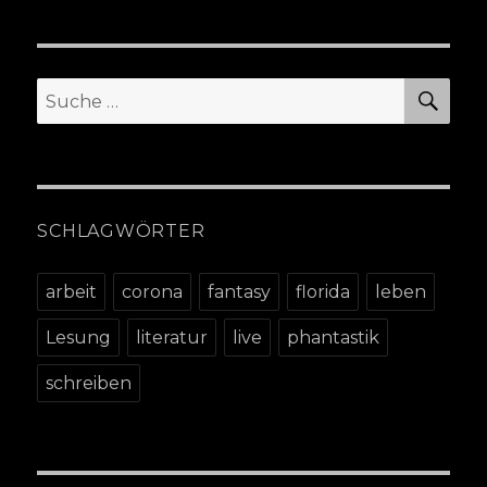
SU
Suche
nach:
SCHLAGWÖRTER
arbeit
corona
fantasy
florida
leben
Lesung
literatur
live
phantastik
schreiben