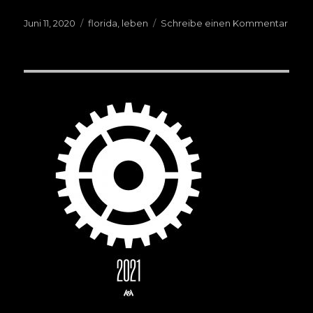
Veröffentlicht
Juni 11, 2020
Schlagwörter
florida
,
leben
Schreibe einen Kommentar
zu
am
Vom
Lebe
im
Sump